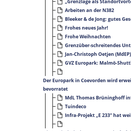
„Grenzlage als Standortvorte
Arbeiten an der N382
Bleeker & de Jong: gutes Ge
Frohes neues Jahr!
Frohe Weihnachten
Grenzüber-schreitendes Un
Jan-Christoph Oetjen (MdEP)
GVZ Europark: Malmö-Shutt
Der Europark in Coevorden wird erwei
bevorratet
MdL Thomas Brüninghoff inf
Tuindeco
Infra-Projekt „E 233“ hat 