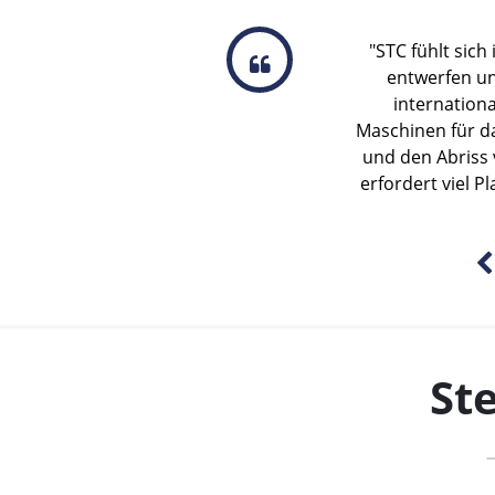
EuroTermi
Hardenberg 
Hinterlandfunkt
wir haben eine "
direkten Anschl
und deutsche S
Eurotermi
ETECH
St