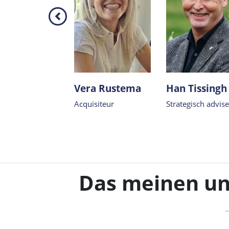
istiane
Vera Rustema
Han Tissingh
der
Acquisiteur
Strategisch advis
tariat
Das meinen u