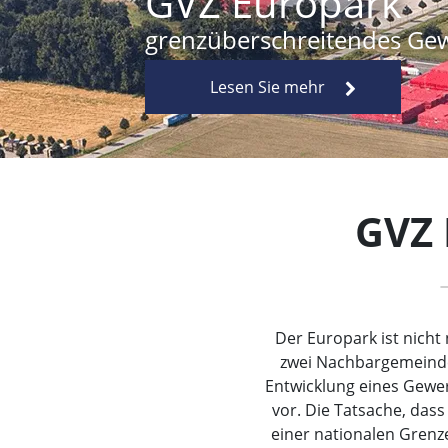
GVZ Europark
grenzüberschreitendes Gew
Lesen Sie mehr
GVZ 
Der Europark ist nicht 
zwei Nachbargemeinde
Entwicklung eines Gewer
vor. Die Tatsache, das
einer nationalen Grenze 