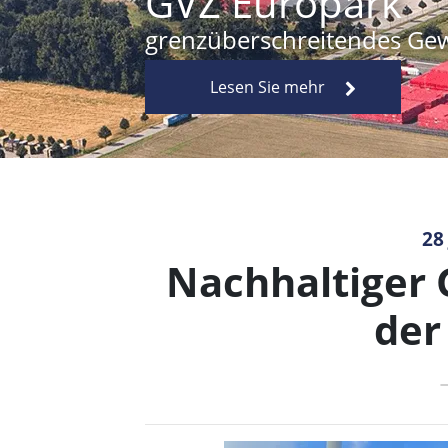
GVZ Europark
grenzüberschreitendes Gew
Lesen Sie mehr
28
Nachhaltiger 
der