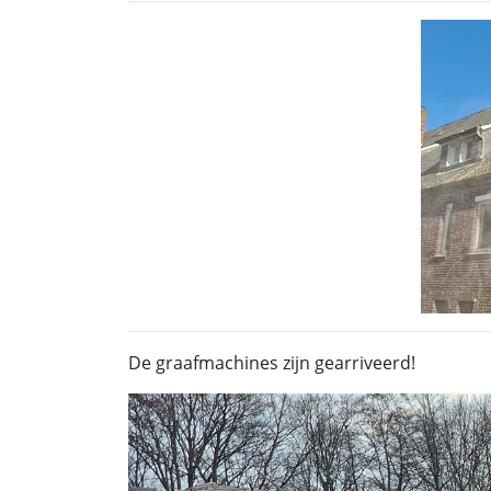
De graafmachines zijn gearriveerd!