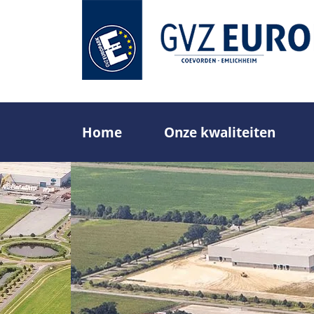
Overslaan
en
naar
de
inhoud
gaan
Home
Onze kwaliteiten