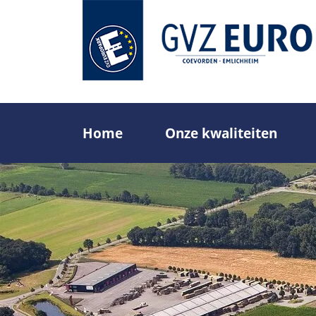
Overslaan
en
naar
de
inhoud
gaan
Home
Onze kwaliteiten