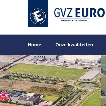
Overslaan
en
naar
de
inhoud
gaan
Home
Onze kwaliteiten