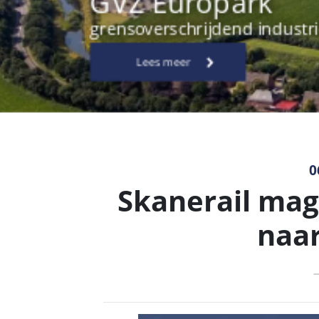
0
Skanerail mag
naa