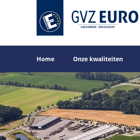
Overslaan
en
naar
de
inhoud
gaan
Home
Onze kwaliteiten