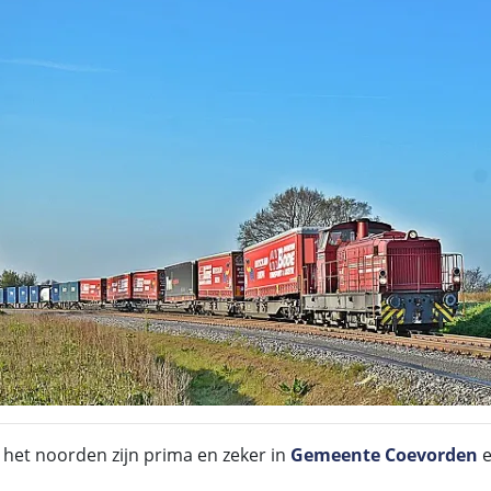
 het noorden zijn prima en zeker in
Gemeente Coevorden
e