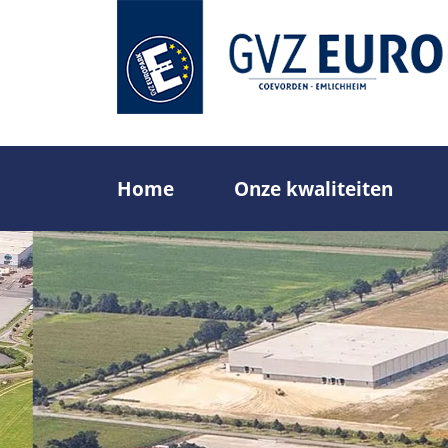
Overslaan
en
naar
de
inhoud
gaan
Home
Onze kwaliteiten