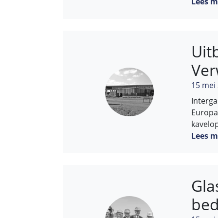
Lees m
Uit
Ver
15 mei
Interga
Europa
kavelo
Lees m
Gla
bed