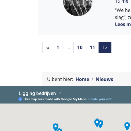
15 mei
"We he
slag", 
Lees m
«
1
...
10
11
12
U bent hier:
Home
Nieuws