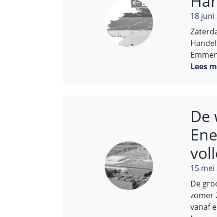
Han
18 juni
Zaterda
Handels
Emmen.
Lees m
De 
Ene
vol
15 mei
De groo
zomer 
vanaf e