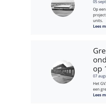
05 sep
Op een 
project
units.
Lees m
Gre
ond
op 
07 aug
Het GV
een gr
Lees m