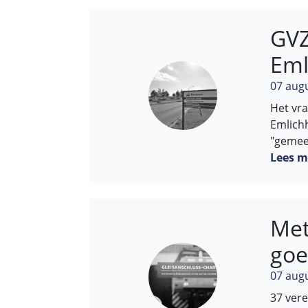
GVZ
Em
07 aug
Het vr
Emlichh
"gemee
Lees m
Met
goe
07 aug
37 ver